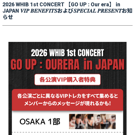
2026 WHIB 1st CONCERT 【GO UP : Our era】 in
JAPAN 𝑽𝑰𝑷 𝑩𝑬𝑵𝑬𝑭𝑰𝑻𝑺および𝑺𝑷𝑬𝑪𝑰𝑨𝑳 𝑷𝑹𝑬𝑺𝑬𝑵𝑻お知
らせ