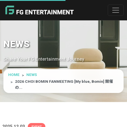
NEWS
Share Your FG Entertainment Journey
HOME
NEWS
2026 CHOI BOMIN FANMEETING [My blue, Bomin] 開催
の...
2025.12.03
EVENT